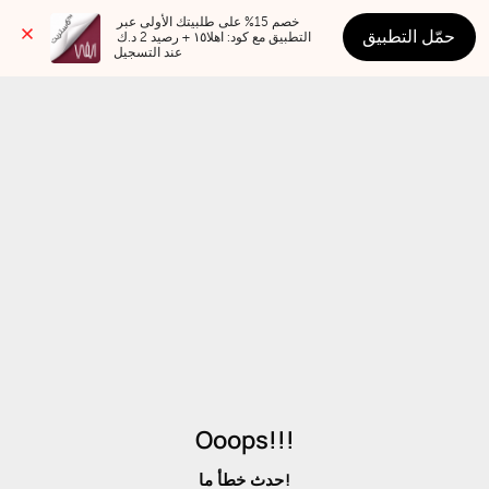
خصم 15% على طلبيتك الأولى عبر 
حمّل التطبيق
التطبيق مع كود: اهلا١٥ + رصيد 2 د.ك 
عند التسجيل
Ooops!!!
حدث خطأ ما!