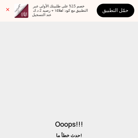
خصم 15% على طلبيتك الأولى عبر 
حمّل التطبيق
التطبيق مع كود: اهلا١٥ + رصيد 2 د.ك 
عند التسجيل
Ooops!!!
حدث خطأ ما!