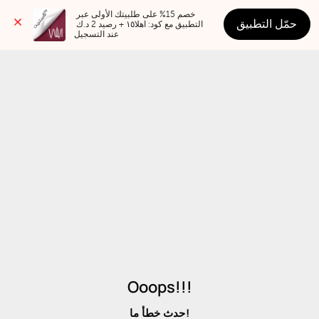
خصم 15% على طلبيتك الأولى عبر 
حمّل التطبيق
التطبيق مع كود: اهلا١٥ + رصيد 2 د.ك 
عند التسجيل
Ooops!!!
حدث خطأ ما!