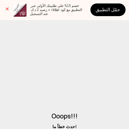
خصم 15% على طلبيتك الأولى عبر 
حمّل التطبيق
التطبيق مع كود: اهلا١٥ + رصيد 2 د.ك 
عند التسجيل
Ooops!!!
حدث خطأ ما!