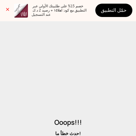
خصم 15% على طلبيتك الأولى عبر 
حمّل التطبيق
التطبيق مع كود: اهلا١٥ + رصيد 2 د.ك 
عند التسجيل
Ooops!!!
حدث خطأ ما!