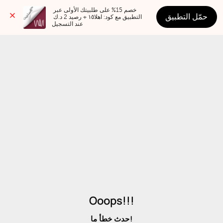
خصم 15% على طلبيتك الأولى عبر 
حمّل التطبيق
التطبيق مع كود: اهلا١٥ + رصيد 2 د.ك 
عند التسجيل
Ooops!!!
حدث خطأ ما!