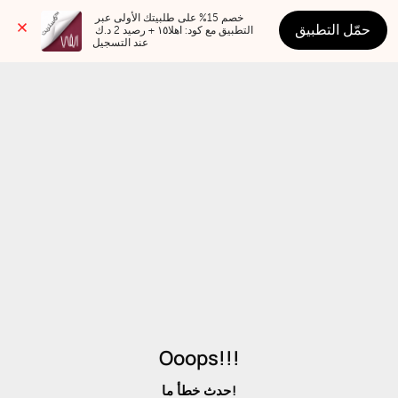
خصم 15% على طلبيتك الأولى عبر 
حمّل التطبيق
التطبيق مع كود: اهلا١٥ + رصيد 2 د.ك 
عند التسجيل
Ooops!!!
حدث خطأ ما!